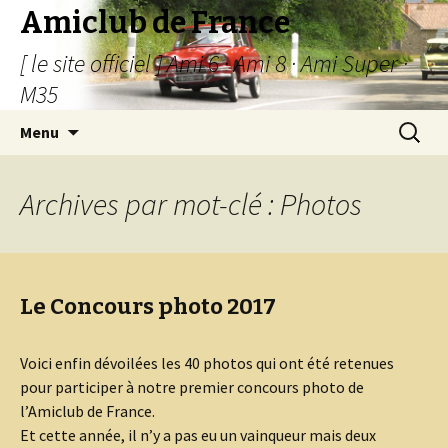
Amiclub de France
[ le site officiel ] Ami 6 · Ami 8 · Ami Super ·
M35
Aller
Recherc
Menu
au
contenu
Archives par mot-clé : Photos
Le Concours photo 2017
Voici enfin dévoilées les 40 photos qui ont été retenues
pour participer à notre premier concours photo de
l’Amiclub de France.
Et cette année, il n’y a pas eu un vainqueur mais deux