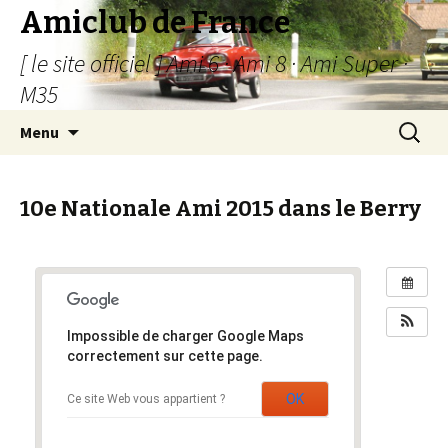
Amiclub de France
[ le site officiel ] Ami 6 · Ami 8 · Ami Super ·
M35
Aller
Recherc
Menu
au
contenu
10e Nationale Ami 2015 dans le Berry
Impossible de charger Google Maps
correctement sur cette page.
OK
Ce site Web vous appartient ?