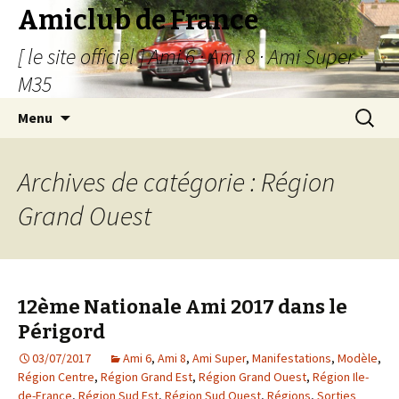
Amiclub de France
[ le site officiel ] Ami 6 · Ami 8 · Ami Super ·
M35
Aller
Recherc
Menu
au
contenu
Archives de catégorie : Région
Grand Ouest
12ème Nationale Ami 2017 dans le
Périgord
03/07/2017
Ami 6
,
Ami 8
,
Ami Super
,
Manifestations
,
Modèle
,
Région Centre
,
Région Grand Est
,
Région Grand Ouest
,
Région Ile-
de-France
,
Région Sud Est
,
Région Sud Ouest
,
Régions
,
Sorties