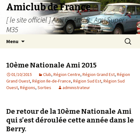
Amiclub de France
[ le site officiel ] Ami 6 · Ami 8 · Ami Super ·
M35
Aller
Recherc
Menu
au
contenu
10ème Nationale Ami 2015
01/10/2015
Club
,
Région Centre
,
Région Grand Est
,
Région
Grand Ouest
,
Région Ile-de-France
,
Région Sud Est
,
Région Sud
Ouest
,
Régions
,
Sorties
administrateur
De retour de la 10ème Nationale Ami
qui s’est déroulée cette année dans le
Berry.