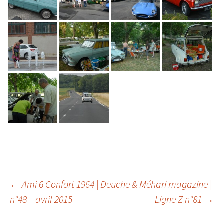
←
Ami 6 Confort 1964 | Deuche & Méhari magazine |
n°48 – avril 2015
Ligne Z n°81
→
Navigation