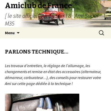
Amiclub de France
[ le site officiel ] Ami 6 · Ami 8 · Ami Super ·
M35
Aller
Recherc
Menu
au
contenu
PARLONS TECHNIQUE…
Les travaux d’entretien, le réglage de l’allumage, les
changements et remise en état des accessoires (alternateur,
démarreur, carburateur…), des conseils pour restaurer votre
Ami sur cette page dédiée à la technique !