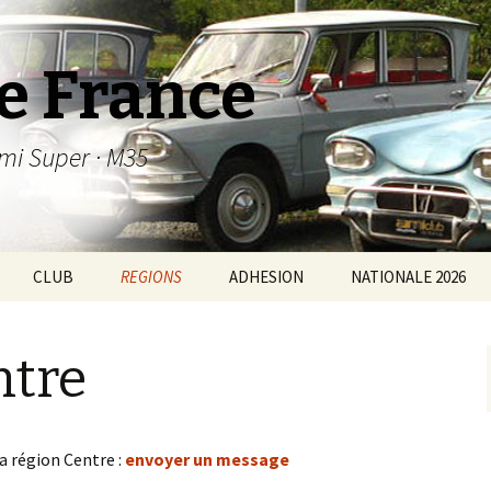
e France
· Ami Super · M35
CLUB
REGIONS
ADHESION
NATIONALE 2026
Boutique
Région Hauts de France
ntre
Le Concours photo 2017
Région Ile-de-France
Calendrier 2019
Région Grand Ouest
a région Centre :
envoyer un message
Dessins d’Ami
Région Grand Est