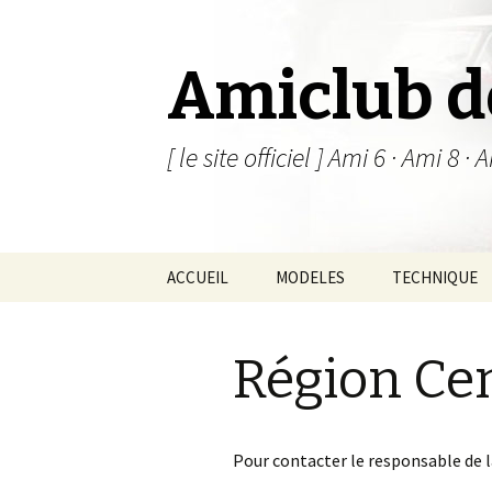
Amiclub d
[ le site officiel ] Ami 6 · Ami 8 
Aller
ACCUEIL
MODELES
TECHNIQUE
au
contenu
Ami 6
Région Ce
Ami 8
Ami Super
Pour contacter le responsable de l
Prototype M35