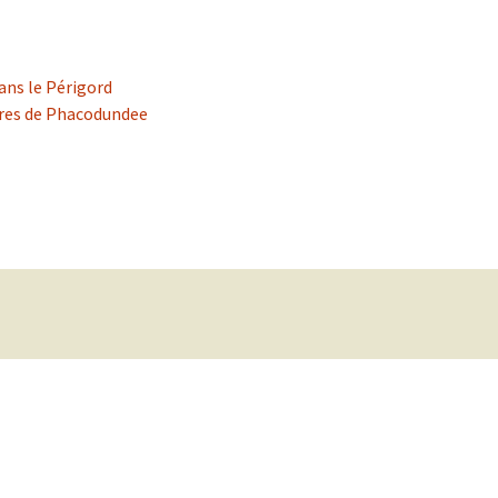
Contact
Région Sud Ouest
Région Sud Est
ns le Périgord
ures de Phacodundee
Région Centre
Région Italie
Des Ami au Japon