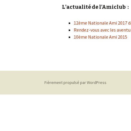
L’actualité de l’Amiclub :
Bibliographie et
documents d’époque
12ème Nationale Ami 2017 da
Cartes postales
Rendez-vous avec les avent
10ème Nationale Ami 2015
Miniatures
Fièrement propulsé par WordPress